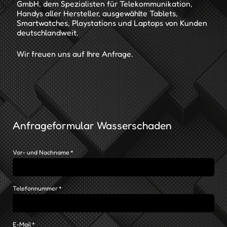
GmbH, dem Spezialisten für Telekommunikation,
Handys aller Hersteller, ausgewählte Tablets,
Smartwatches, Playstations und Laptops von Kunden
deutschlandweit.
Wir freuen uns auf Ihre Anfrage.
Anfrageformular Wasserschaden
P
Vor- und Nachname
*
f
l
i
c
P
Telefonnummer
*
h
f
t
l
f
i
e
c
l
P
E-Mail
*
h