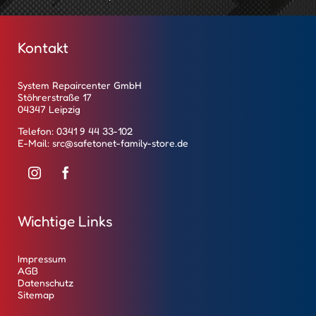
Kontakt
System Repaircenter GmbH
Stöhrerstraße 17
04347 Leipzig
Telefon:
0341 9 44 33-102
E-Mail:
src@safetonet-family-store.de
Wichtige Links
Instag
Faceb
ram
ook
Impressum
AGB
Datenschutz
Sitemap